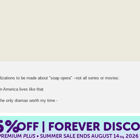
izations to be made about "soap opera" --not all series or movies:
 America lives like that
the only dramas worth my time -
5%
OFF | FOREVER DISC
 PREMIUM
PLUS
• SUMMER SALE ENDS AUGUST 14
, 2026
TH