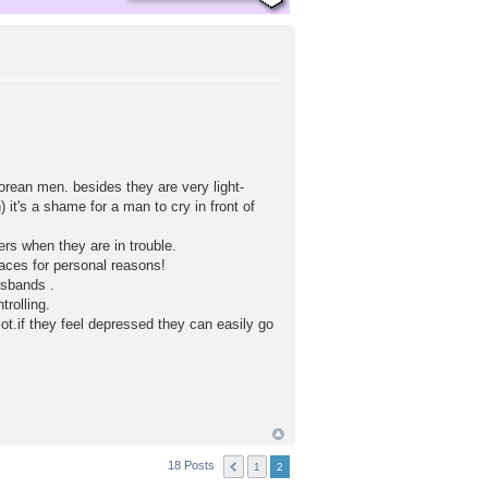
rean men. besides they are very light-
) it's a shame for a man to cry in front of
ers when they are in trouble.
places for personal reasons!
usbands .
rolling.
ot.if they feel depressed they can easily go
18 Posts
1
2