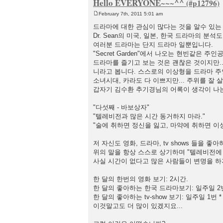
Hello EVERYONE~~~^^
February 7th, 2011 5:01 am
P
o
드라마에 대한 관심이 많다는 것을 알수 있는 
s
Dr. Sean의 미국, 일본, 한국 드라마의 분석도
t
여러분 드라마는 단지 드라마 일뿐입니다.
"Secret Garden"에서 나오는 현빈같은 
드라마를 즐기고 보는 것은 괜찮은 것이지만..
니라고 봅니다. 스스로의 이상형을 드라마 주
소녀시대, 카라도 다 이쁘지만... 주위를 잘 
갑자기 김수환 추기경님의 어록이 생각이 나는
"다섯째 - 바보상자"
"텔레비전과 많은 시간 동거하지 마라."
"술에 취하면 정신을 잃고, 마약에 취하면 이
저 자신도 영화, 드라마, tv shows 들을 좋아
위의 말을 항상 스스로 상기하며 "텔레비전에 취한
사실 시간이 없다고 많은 사람들이 변명을 하지만
한 달의 한번의 영화 보기: 2시간.
한 달의 좋아하는 한국 드라마보기: 일주일 2번 *
한 달의 좋아하는 tv-show 보기: 일주일 1번 * 4 = 4시
이것말고도 더 많이 있겠지요...