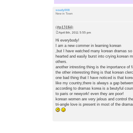
soudy008
New in Town
April 8th, 2011 5:55 pm
P
o
Hi everybody!
s
I am a new commer in learning korean
t
,but I have watched many korean dramas so f
hearted and easily burst into crying.korean men
others.
another intresting thing is the importance of
the other interesting thing is that korean cle
one bad thing that I have noticed is that kor
like my country,there is always a gap betwern
according to dramas korea is a beutyful count
to paris or newyork! even they are poor!
korean women are very jelous and control thei
tri-angle love is present in most of the drama