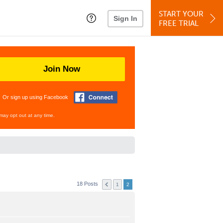
START YOUR
Sign In
FREE TRIAL
Join Now
Or sign up using Facebook
may opt out at any time.
18 Posts
1
2