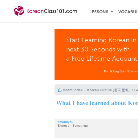
LESSONS
VOCABU
Start Learning Korean in
next 30 Seconds with
a Free Lifetime Account
By clicking Join Now, y
Board index
Korean Culture (한국 문화)
G
What I have learned about Ko
timandyou
Expert on Something