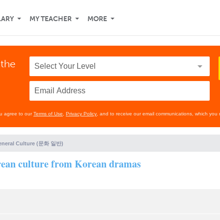
LARY
MY TEACHER
MORE
 the
ou agree to our
Terms of Use
,
Privacy Policy
, and to receive our email communications, which you 
eneral Culture (문화 일반)
rean culture from Korean dramas