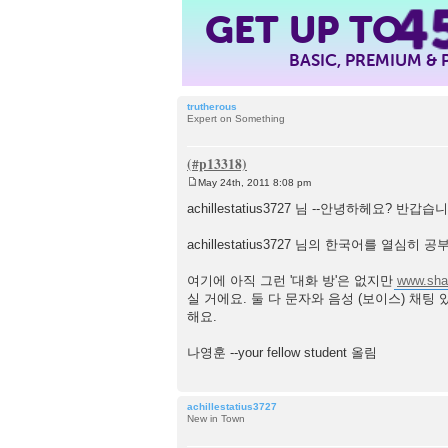
4
GET UP TO
BASIC, PREMIUM &
trutherous
Expert on Something
May 24th, 2011 8:08 pm
P
o
achillestatius3727 님 --안녕하헤요? 반갑습
s
t
achillestatius3727 님의 한국어를 열심
여기에 아직 그런 '대화 방'은 없지만
www.sha
실 거에요. 둘 다 문자와 음성 (보이스) 채
해요.
나영훈 --your fellow student 올림
achillestatius3727
New in Town