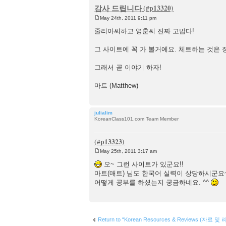
감사 드립니다
May 24th, 2011 9:11 pm
P
o
줄리아씨하고 영훈씨 진짜 고맙다!
s
t
그 사이트에 꼭 가 볼거예요. 체트하는 것은 
그래서 곧 이야기 하자!
마트 (Matthew)
julialim
KoreanClass101.com Team Member
May 25th, 2011 3:17 am
P
o
오~ 그런 사이트가 있군요!!
s
마트(매트) 님도 한국어 실력이 상당하시군요
t
어떻게 공부를 하셨는지 궁금하네요. ^^
Return to “Korean Resources & Reviews (자료 및 