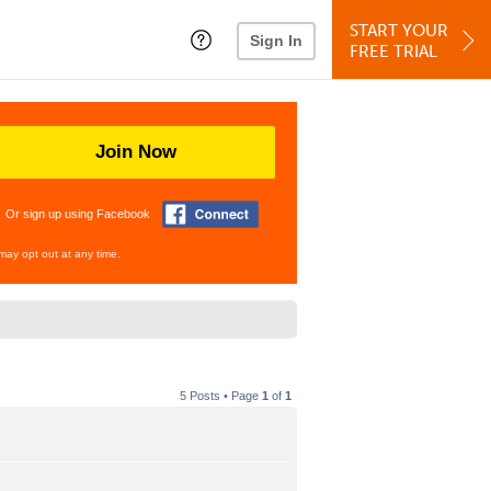
START YOUR
Sign In
FREE TRIAL
Join Now
Or sign up using Facebook
may opt out at any time.
5 Posts • Page
1
of
1