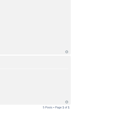
5 Posts • Page
1
of
1