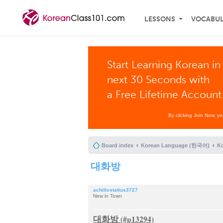
LESSONS
VOCABU
Start Learning Korean in
next 30 Seconds with
a Free Lifetime Account
By clicking Join Now, y
Board index
Korean Language (한국어)
K
대화방
achillestatius3727
New in Town
대화방