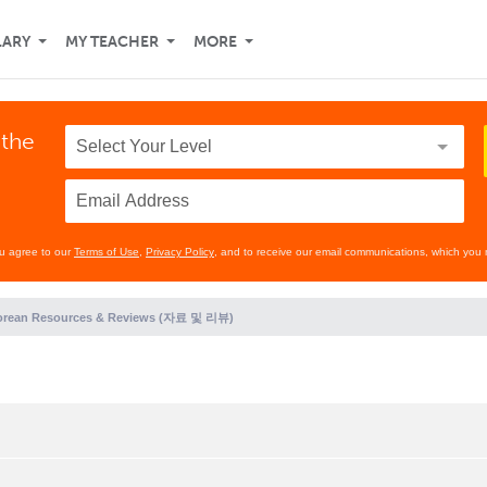
LARY
MY TEACHER
MORE
 the
ou agree to our
Terms of Use
,
Privacy Policy
, and to receive our email communications, which you 
orean Resources & Reviews (자료 및 리뷰)