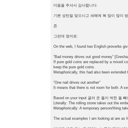
더움을 주셔서 감사합니다.
기쁜 성탄절 맞으시고 새해에 복 많이 많이 
죤
그런데 영어로:
On the web, I found two English proverbs give
“Bad money drives out good money” [Gresh
If pure gold coins are replaced by a mixed co
keep the pure gold coins.
Metaphorically, this had also been extended 
“One nail drives out another”
It means that there is not room for both. A sec
Based on your input 굴러 온 돌이 박힌 돌 
Literally: The rolling stone takes out the em
Metaphorically: A temporary person/thing tak
The actual examples I am looking at are as fo