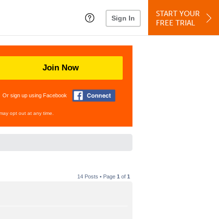
START YOUR
Sign In
FREE TRIAL
Join Now
Or sign up using Facebook
may opt out at any time.
14 Posts • Page
1
of
1