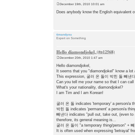
December 19th, 2010 10:01 am
P
o
Does anybody know the English equiva
s
t
timandyou
Expert on Something
Hello diamondjokel,
December 20th, 2010 1:47 am
P
o
Hello diamondjokel,
s
It seems that you "diamondjokel" know a lot
t
This expression, 굴러 온 돌이 박힌 돌 빼낸다, is ha
Can you tell me your name so that I can call
What's your nationality, diamondjokel?
I am Tim and I am Korean!
굴러 온 돌 indicates 'temporary' a person/a th
박힌 돌 indicates 'permanent' a person/a thin
빼낸다 indicates "pull out, take out, (even to 
therefore, its general meaning is...
굴러 온 돌이 "a temporary thing/person" + 빼낸다
It is often used when expressing 'betrayal' 