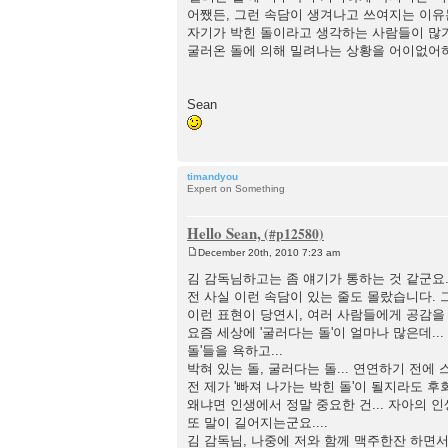
어쨌든, 그런 속담이 생겨나고 쓰여지는 이유
자기가 박힌 돌이라고 생각하는 사람들이 많
굴러온 돌에 의해 밀려나는 상황을 어이없어
Sean
timandyou
Expert on Something
Hello Sean,
December 20th, 2010 7:23 am
P
o
김 감독님하고는 좀 얘기가 통하는 것 같군요.
s
전 사실 이런 속담이 있는 줄도 몰랐습니다. 그
t
이런 표현이 당연시, 여러 사람들에게 공감을 
요즘 세상에 '굴러다는 돌'이 얼마나 많은데...
돌'들을 욕하고...
박혀 있는 돌, 굴러다는 돌... 연연하기 전
전 제가 '빠져 나가는 박힌 돌'이 될지라도 
왜냐면 인생에서 정말 중요한 건... 자아의
또 말이 길어지는군요....
김 감독님, 나중에 저와 함께 맥주한잔 하면서