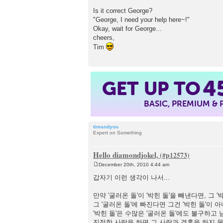
Is it correct George?
"George, I need your help here~!"
Okay, wait for George...
cheers,
Tim
GET UP TO
4
BASIC, PREMIUM &
timandyou
Expert on Something
Hello diamondjokel,
December 20th, 2010 4:44 am
P
o
갑자기 이런 생각이 나서...
s
t
만약 '굴러온 돌'이 '박힌 돌'을 빼낸다면, 그 
그 '굴러온 돌'에 빠진다면 그건 '박힌 돌'이 
'박힌 돌'은 수많은 '굴러온 돌'에도 불구하고
진정한 사랑을 하면 그 사람과 결혼을 하지 못