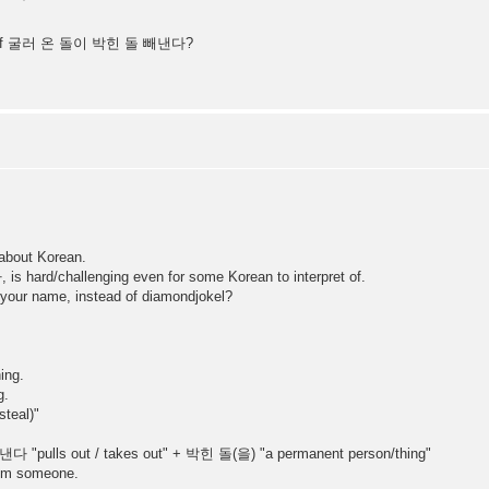
lent of 굴러 온 돌이 박힌 돌 빼낸다?
 about Korean.
rd/challenging even for some Korean to interpret of.
 your name, instead of diamondjokel?
ing.
g.
steal)"
 "pulls out / takes out" + 박힌 돌(을) "a permanent person/thing"
from someone.