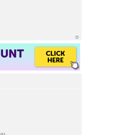
OUNT
CLICK
HERE
요).