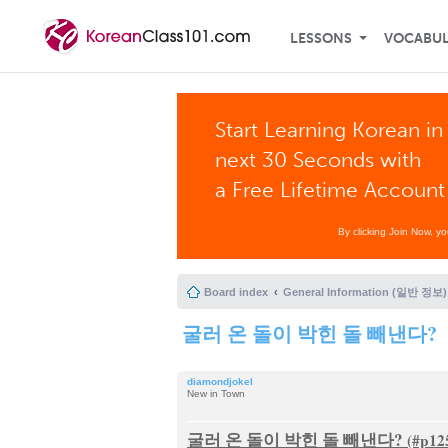
LESSONS
VOCABU
Start Learning Korean in
next 30 Seconds with
a Free Lifetime Account
By clicking Join Now, y
Board index
General Information (일반 정보)
굴러 온 돌이 박힌 돌 빼낸다?
diamondjokel
New in Town
굴러 온 돌이 박힌 돌 빼낸다?