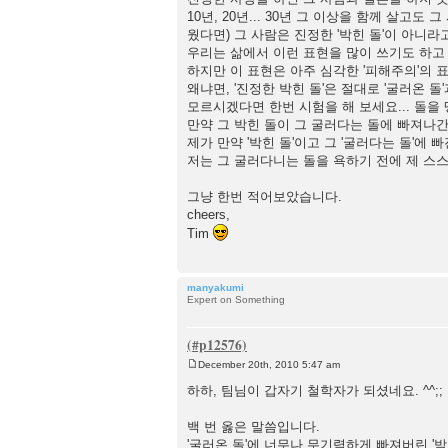
10년, 20년... 30년 그 이상을 함께 살
웠다면) 그 사람은 진정한 '박힌 돌'이 아니라고
우리는 삶에서 이런 표현을 많이 쓰기도 하고 느
하지만 이 표현은 아주 심각한 '피해주의'의
왜냐면, '진정한 박힌 돌'은 절대로 '굴러온 돌
모르시겠다면 한번 시험을 해 보세요... 돌을 
만약 그 박힌 돌이 그 굴러다는 돌에 빠져나
제가 만약 '박힌 돌'이고 그 '굴러다는 돌'에
저는 그 굴러다니는 돌을 욕하기 전에 제 스
그냥 한번 적어보았습니다.
cheers,
Tim
manyakumi
Expert on Something
December 20th, 2010 5:47 am
P
o
하하, 팀님이 갑자기 철학자가 되셨네요. ^^;;
s
t
백 번 옳은 말씀입니다.
'굴러온 돌'에 너무나 무기력하게 빠져버린 '