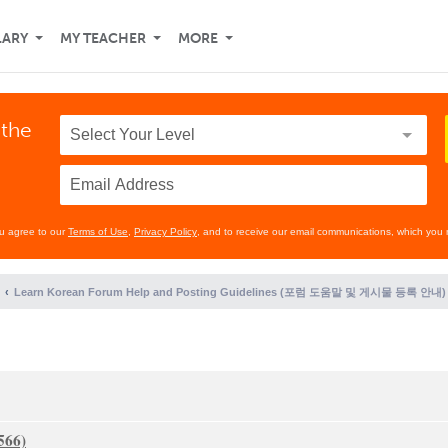
LARY
MY TEACHER
MORE
 the
ou agree to our
Terms of Use
,
Privacy Policy
, and to receive our email communications, which you 
Learn Korean Forum Help and Posting Guidelines (포럼 도움말 및 게시물 등록 안내)