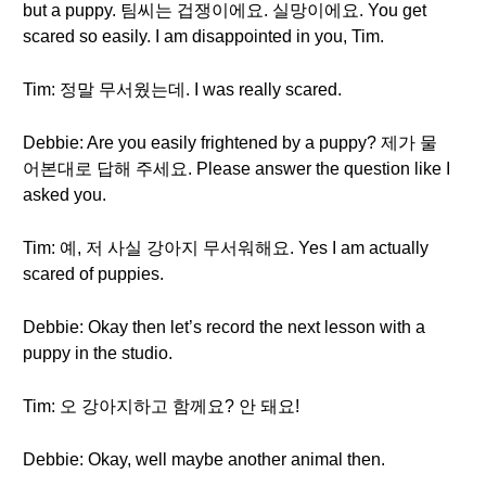
but a puppy. 팀씨는 겁쟁이에요. 실망이에요. You get
scared so easily. I am disappointed in you, Tim.
Tim: 정말 무서웠는데. I was really scared.
Debbie: Are you easily frightened by a puppy? 제가 물
어본대로 답해 주세요. Please answer the question like I
asked you.
Tim: 예, 저 사실 강아지 무서워해요. Yes I am actually
scared of puppies.
Debbie: Okay then let’s record the next lesson with a
puppy in the studio.
Tim: 오 강아지하고 함께요? 안 돼요!
Debbie: Okay, well maybe another animal then.