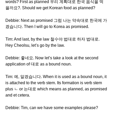
words? First as planned 우리 계획대로 한국 음식을 먹
을까요?. Should we get Korean food as planned?
Debbie: Next as promised 그럼 나는 약속대로 한국에 가
겠습니다. Then I will go to Korea as promised.
Tim: And last, by the law 철수야 법대로 하자 법대로.
Hey Cheolsu, let’s go by the law.
Debbie: 좋네요. Now let’s take a look at the second
application of 대로 as a bound noun.
Tim: 예, 알겠습니다. When it is used as a bound noun, it
is attached to the verb stem. Its formation is verb stem
plus ㄴ or 는대로 which means as planned, as promised
and et cetera.
Debbie: Tim, can we have some examples please?