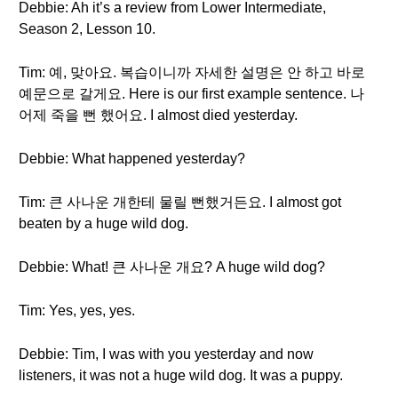
Debbie: Ah it’s a review from Lower Intermediate,
Season 2, Lesson 10.
Tim: 예, 맞아요. 복습이니까 자세한 설명은 안 하고 바로
예문으로 갈게요. Here is our first example sentence. 나
어제 죽을 뻔 했어요. I almost died yesterday.
Debbie: What happened yesterday?
Tim: 큰 사나운 개한테 물릴 뻔했거든요. I almost got
beaten by a huge wild dog.
Debbie: What! 큰 사나운 개요? A huge wild dog?
Tim: Yes, yes, yes.
Debbie: Tim, I was with you yesterday and now
listeners, it was not a huge wild dog. It was a puppy.