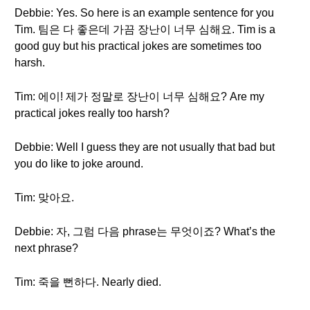
Debbie: Yes. So here is an example sentence for you
Tim. 팀은 다 좋은데 가끔 장난이 너무 심해요. Tim is a
good guy but his practical jokes are sometimes too
harsh.
Tim: 에이! 제가 정말로 장난이 너무 심해요? Are my
practical jokes really too harsh?
Debbie: Well I guess they are not usually that bad but
you do like to joke around.
Tim: 맞아요.
Debbie: 자, 그럼 다음 phrase는 무엇이죠? What’s the
next phrase?
Tim: 죽을 뻔하다. Nearly died.