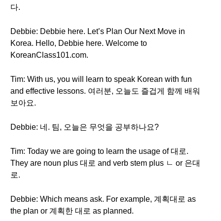
다.
Debbie: Debbie here. Let’s Plan Our Next Move in
Korea. Hello, Debbie here. Welcome to
KoreanClass101.com.
Tim: With us, you will learn to speak Korean with fun
and effective lessons. 여러분, 오늘도 즐겁게 함께 배워
보아요.
Debbie: 네. 팀, 오늘은 무엇을 공부하나요?
Tim: Today we are going to learn the usage of 대로.
They are noun plus 대로 and verb stem plus ㄴ or 은대
로.
Debbie: Which means ask. For example, 계획대로 as
the plan or 계획한 대로 as planned.