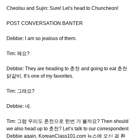
Cheolsu and Sujin: Sure! Let's head to Chuncheon!
POST CONVERSATION BANTER
Debbie: I am so jealous of them.
Tim: 왜요?
Debbie: They are heading to 춘천 and going to eat 춘천
닭갈비. It’s one of my favorites.
Tim: 그래요?
Debbie: 네.
Tim: 그럼 우리도 춘천으로 한번 가 볼까요? Then should
we also head up to 춘천? Let’s talk to our correspondent
Debbie again. KoreanClass101.com 뉴스에 오신 걸 환