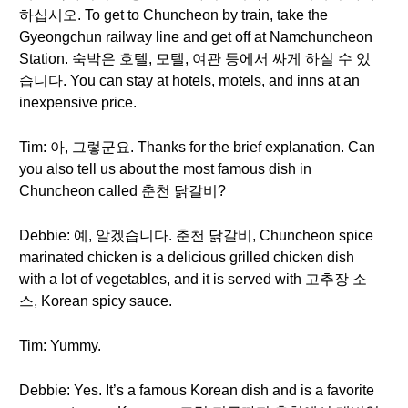
하십시오. To get to Chuncheon by train, take the
Gyeongchun railway line and get off at Namchuncheon
Station. 숙박은 호텔, 모텔, 여관 등에서 싸게 하실 수 있
습니다. You can stay at hotels, motels, and inns at an
inexpensive price.
Tim: 아, 그렇군요. Thanks for the brief explanation. Can
you also tell us about the most famous dish in
Chuncheon called 춘천 닭갈비?
Debbie: 예, 알겠습니다. 춘천 닭갈비, Chuncheon spice
marinated chicken is a delicious grilled chicken dish
with a lot of vegetables, and it is served with 고추장 소
스, Korean spicy sauce.
Tim: Yummy.
Debbie: Yes. It’s a famous Korean dish and is a favorite