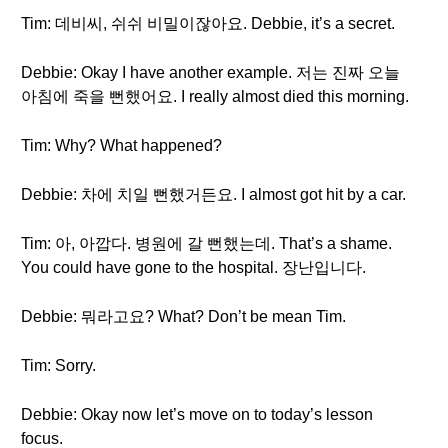
Tim: 데비씨, 쉬쉬 비밀이잖아요. Debbie, it’s a secret.
Debbie: Okay I have another example. 저는 진짜 오늘
아침에 죽을 뻔했어요. I really almost died this morning.
Tim: Why? What happened?
Debbie: 차에 치일 뻔했거든요. I almost got hit by a car.
Tim: 아, 아깝다. 병원에 갈 뻔했는데. That’s a shame.
You could have gone to the hospital. 장난입니다.
Debbie: 뭐라고요? What? Don’t be mean Tim.
Tim: Sorry.
Debbie: Okay now let’s move on to today’s lesson
focus.