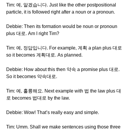
Tim: 예, 알겠습니다. Just like the other postpositional
particle, it is followed right after a noun or a pronoun.
Debbie: Then its formation would be noun or pronoun
plus 대로. Am I right Tim?
Tim: 예, 정답입니다. For example, 계획 a plan plus 대로
so it becomes 계획대로. As planned.
Debbie: How about this then 약속 a promise plus 대로.
So it becomes 약속대로.
Tim: 예, 훌륭해요. Next example with 법 the law plus 대
로 becomes 법대로 by the law.
Debbie: Wow! That’s really easy and simple.
Tim: Umm. Shall we make sentences using those three