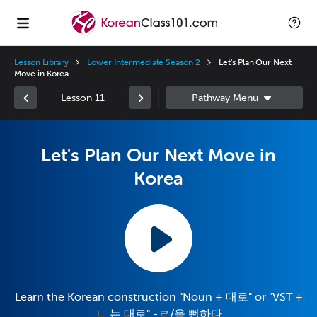
Lesson Library
Lower Intermediate Season 2
Let's Plan Our Next
Move in Korea
Lesson 11
Let's Plan Our Next Move in
Korea
Learn the Korean construction "Noun + 대로" or "VST +
ㄴ 는 대로" -ㄹ/을 뻔하다