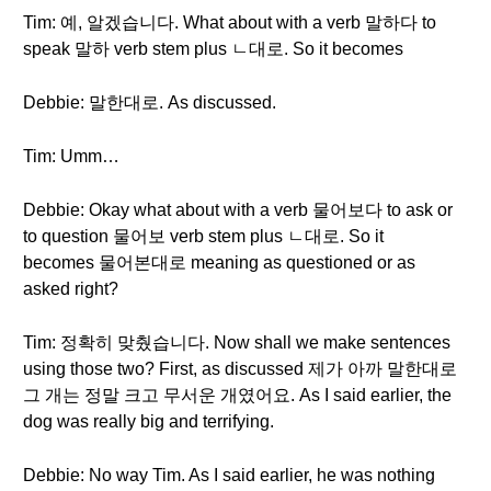
Tim: 예, 알겠습니다. What about with a verb 말하다 to
speak 말하 verb stem plus ㄴ대로. So it becomes
Debbie: 말한대로. As discussed.
Tim: Umm…
Debbie: Okay what about with a verb 물어보다 to ask or
to question 물어보 verb stem plus ㄴ대로. So it
becomes 물어본대로 meaning as questioned or as
asked right?
Tim: 정확히 맞췄습니다. Now shall we make sentences
using those two? First, as discussed 제가 아까 말한대로
그 개는 정말 크고 무서운 개였어요. As I said earlier, the
dog was really big and terrifying.
Debbie: No way Tim. As I said earlier, he was nothing