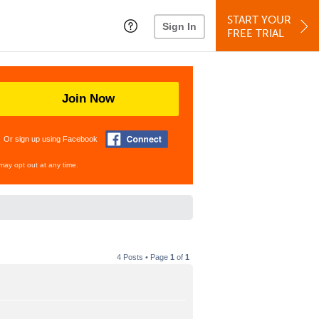
START YOUR
Sign In
FREE TRIAL
Join Now
Or sign up using Facebook
may opt out at any time.
4 Posts • Page
1
of
1