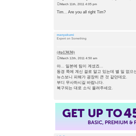
March 11th, 2011 4:05 pm
P
o
Tim... Are you all right Tim?
s
t
manyakumi
Expert on Something
March 12th, 2011 4:50 am
P
o
아... 일본에 팀이 계셨죠...
s
동경 쪽에 계신 걸로 알고 있는데 별 일 없으
t
뉴스보니 피해가 굉장히 큰 것 같던데요.
부디 무사하시길 바랍니다.
복구되는 대로 소식 올려주세요.
4
GET UP TO
BASIC, PREMIUM &