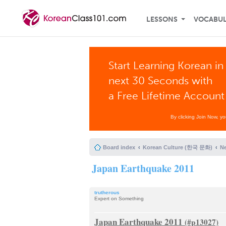
LESSONS
VOCABU
Start Learning Korean in
next 30 Seconds with
a Free Lifetime Account
By clicking Join Now, y
Board index
Korean Culture (한국 문화)
N
Japan Earthquake 2011
trutherous
Expert on Something
Japan Earthquake 2011