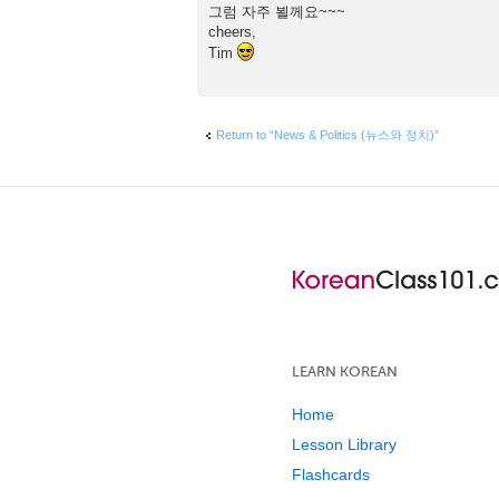
그럼 자주 뵐께요~~~
cheers,
Tim
Return to “News & Politics (뉴스와 정치)”
LEARN KOREAN
Home
Lesson Library
Flashcards