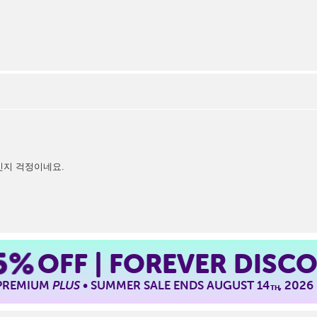
신지 걱정이네요.
5%
OFF | FOREVER DISC
 PREMIUM
PLUS
• SUMMER SALE ENDS AUGUST 14
, 2026
TH