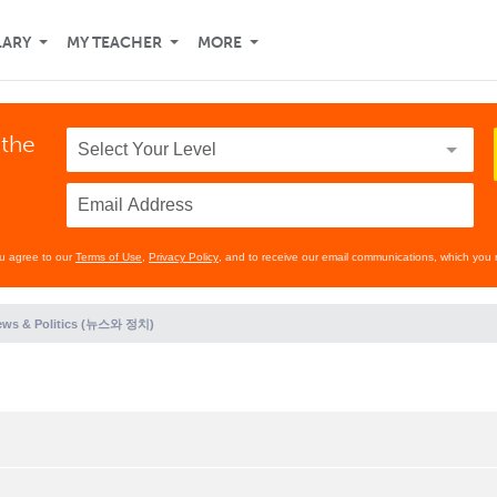
LARY
MY TEACHER
MORE
 the
ou agree to our
Terms of Use
,
Privacy Policy
, and to receive our email communications, which you 
ews & Politics (뉴스와 정치)