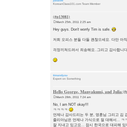
julialim
KoreanClass101.com Team Member
March 25th, 2011 2:25 am
P
o
Hey guys. Don't worrly Tim is safe.
s
t
저희 오피스 분들 다들 괜찮으세요. 다만 아직 
걱정끼쳐드려서 죄송해요..그리고 감사합니다
timandyou
Expert on Something
Hello George, Manyakumi, and Julia
March 28th, 2011 7:24 am
P
o
No, I am NOT okay!!!
s
ㅋㅋㅋㅋ
t
언제나 감사드리는 두 분, 영훈님 그리고 김 감
줄리아님은 언제나 가식으로 절 대해서... ㅋ
잘 지내고 있고요... 잠시 한국으로 대피해 