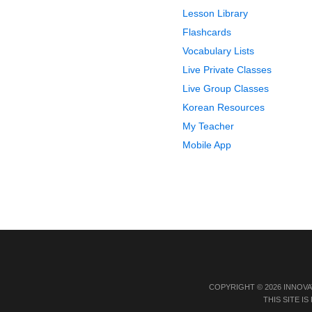
Lesson Library
Flashcards
Vocabulary Lists
Live Private Classes
Live Group Classes
Korean Resources
My Teacher
Mobile App
COPYRIGHT © 2026 INNOVA
THIS SITE 