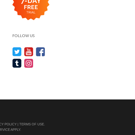
FOLLOW US
CY POLICY
|
TERMS OF USE
.
RVICE
APPLY.