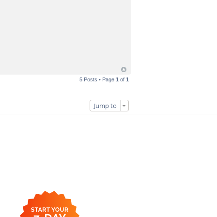
5 Posts • Page
1
of
1
Jump to