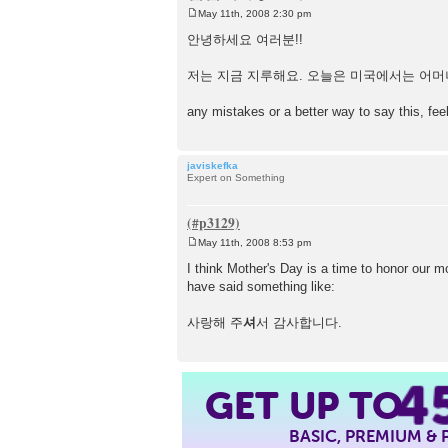
May 11th, 2008 2:30 pm
P
o
안녕하세요 여러분!!
s
t
저는 지금 지루해요. 오늘은 미국에서는 어머
any mistakes or a better way to say this, feel
javiskefka
Expert on Something
May 11th, 2008 8:53 pm
P
o
I think Mother's Day is a time to honor our 
s
have said something like:
t
사랑해 주
셔
서 감사합니다.
4
GET UP TO
BASIC, PREMIUM &