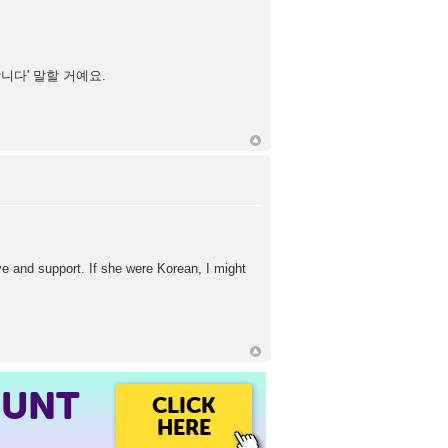
니다' 말할 거예요.
e and support. If she were Korean, I might
OUNT
CLICK
HERE