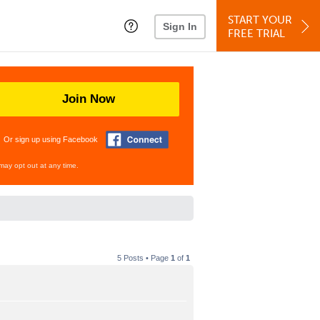
START YOUR
Sign In
FREE TRIAL
Join Now
Or sign up using Facebook
may opt out at any time.
5 Posts • Page
1
of
1