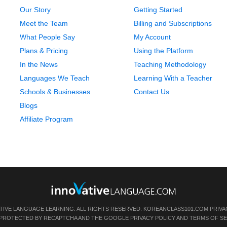
Our Story
Getting Started
Meet the Team
Billing and Subscriptions
What People Say
My Account
Plans & Pricing
Using the Platform
In the News
Teaching Methodology
Languages We Teach
Learning With a Teacher
Schools & Businesses
Contact Us
Blogs
Affiliate Program
TIVE LANGUAGE LEARNING. ALL RIGHTS RESERVED.
KOREANCLASS101.COM
PRIVA
IS PROTECTED BY RECAPTCHA AND THE GOOGLE
PRIVACY POLICY
AND
TERMS OF SE