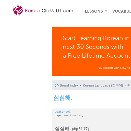
LESSONS
VOCABU
Start Learning Korean in
next 30 Seconds with
a Free Lifetime Account
By clicking Join Now, y
Board index
Korean Language (한국어)
P
심심해.
usakorjb03
Expert on Something
심심해.