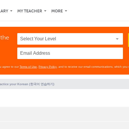
LARY
MY TEACHER
MORE
 the
ou agree to our
Terms of Use
,
Privacy Policy
, and to receive our email communications, which you 
ractice your Korean (한국어 연습하기)