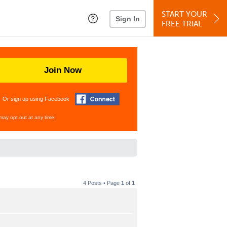
START YOUR
Sign In
FREE TRIAL
Join Now
Or sign up using Facebook
may opt out at any time.
4 Posts • Page
1
of
1