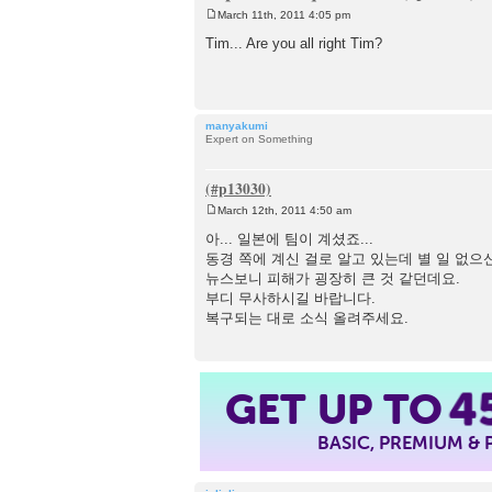
March 11th, 2011 4:05 pm
P
o
Tim... Are you all right Tim?
s
t
manyakumi
Expert on Something
March 12th, 2011 4:50 am
P
o
아... 일본에 팀이 계셨죠...
s
동경 쪽에 계신 걸로 알고 있는데 별 일 없으
t
뉴스보니 피해가 굉장히 큰 것 같던데요.
부디 무사하시길 바랍니다.
복구되는 대로 소식 올려주세요.
4
GET UP TO
BASIC, PREMIUM &