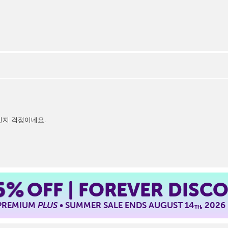
신지 걱정이네요.
5%
OFF | FOREVER DISC
 PREMIUM
PLUS
• SUMMER SALE ENDS AUGUST 14
, 2026
TH