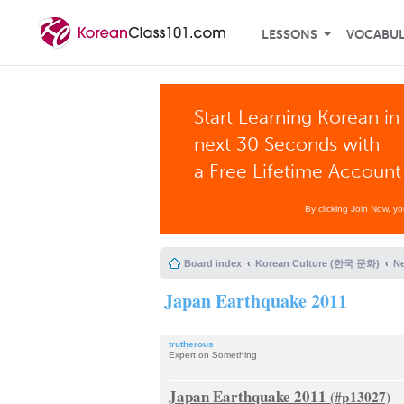
LESSONS
VOCABU
Start Learning Korean in
next 30 Seconds with
a Free Lifetime Account
By clicking Join Now, y
Board index
Korean Culture (한국 문화)
N
Japan Earthquake 2011
trutherous
Expert on Something
Japan Earthquake 2011