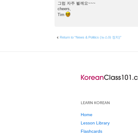
그럼 자주 뵐께요~~~
cheers,
Tim
Return to “News & Politics (뉴스와 정치)”
LEARN KOREAN
Home
Lesson Library
Flashcards