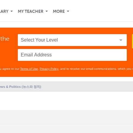
LARY
MY TEACHER
MORE
 the
ou agree to our
Terms of Use
,
Privacy Policy
, and to receive our email communications, which you 
ews & Politics (뉴스와 정치)