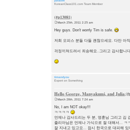
julialim
KoreanClass101.com Team Member
March 25th, 2011 2:25 am
P
o
Hey guys. Don't worrly Tim is safe.
s
t
저희 오피스 분들 다들 괜찮으세요. 다만 아직 
걱정끼쳐드려서 죄송해요..그리고 감사합니다
timandyou
Expert on Something
Hello George, Manyakumi, and Julia
March 28th, 2011 7:24 am
P
o
No, I am NOT okay!!!
s
ㅋㅋㅋㅋ
t
언제나 감사드리는 두 분, 영훈님 그리고 김 감
줄리아님은 언제나 가식으로 절 대해서... ㅋ
잘 지내고 있고요... 잠시 한국으로 대피해 