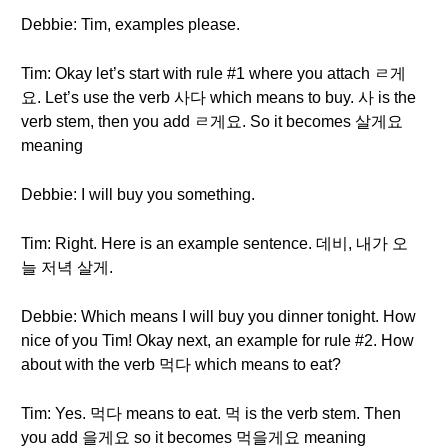
Debbie: Tim, examples please.
Tim: Okay let’s start with rule #1 where you attach ㄹ게
요. Let’s use the verb 사다 which means to buy. 사 is the
verb stem, then you add ㄹ게요. So it becomes 살게요
meaning
Debbie: I will buy you something.
Tim: Right. Here is an example sentence. 데비, 내가 오
늘 저녁 살게.
Debbie: Which means I will buy you dinner tonight. How
nice of you Tim! Okay next, an example for rule #2. How
about with the verb 먹다 which means to eat?
Tim: Yes. 먹다 means to eat. 먹 is the verb stem. Then
you add 을게요 so it becomes 먹을게요 meaning