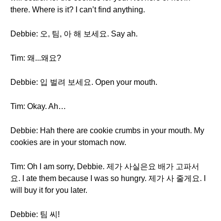
there. Where is it? I can’t find anything.
Debbie: 오, 팀, 아 해 보세요. Say ah.
Tim: 왜...왜요?
Debbie: 입 벌려 보세요. Open your mouth.
Tim: Okay. Ah…
Debbie: Hah there are cookie crumbs in your mouth. My
cookies are in your stomach now.
Tim: Oh I am sorry, Debbie. 제가 사실은요 배가 고파서
요. I ate them because I was so hungry. 제가 사 줄게요. I
will buy it for you later.
Debbie: 팀 씨!