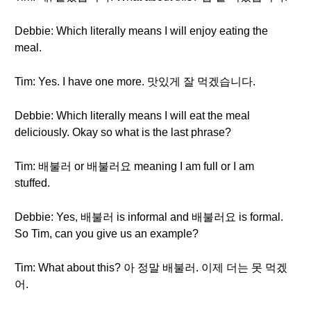
Debbie: Which literally means I will enjoy eating the
meal.
Tim: Yes. I have one more. 맛있게 잘 먹겠습니다.
Debbie: Which literally means I will eat the meal
deliciously. Okay so what is the last phrase?
Tim: 배불러 or 배불러요 meaning I am full or I am
stuffed.
Debbie: Yes, 배불러 is informal and 배불러요 is formal.
So Tim, can you give us an example?
Tim: What about this? 아 정말 배불러. 이제 더는 못 먹겠
어.