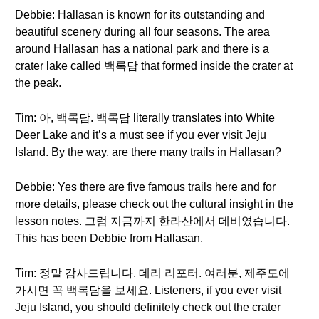
Debbie: Hallasan is known for its outstanding and
beautiful scenery during all four seasons. The area
around Hallasan has a national park and there is a
crater lake called 백록담 that formed inside the crater at
the peak.
Tim: 아, 백록담. 백록담 literally translates into White
Deer Lake and it’s a must see if you ever visit Jeju
Island. By the way, are there many trails in Hallasan?
Debbie: Yes there are five famous trails here and for
more details, please check out the cultural insight in the
lesson notes. 그럼 지금까지 한라산에서 데비였습니다.
This has been Debbie from Hallasan.
Tim: 정말 감사드립니다, 데리 리포터. 여러분, 제주도에
가시면 꼭 백록담을 보세요. Listeners, if you ever visit
Jeju Island, you should definitely check out the crater