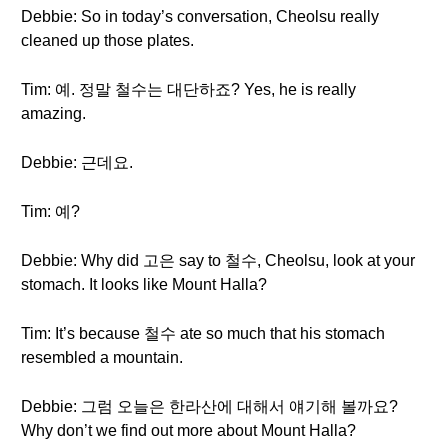
Debbie: So in today’s conversation, Cheolsu really
cleaned up those plates.
Tim: 예. 정말 철수는 대단하죠? Yes, he is really
amazing.
Debbie: 근데요.
Tim: 예?
Debbie: Why did 고은 say to 철수, Cheolsu, look at your
stomach. It looks like Mount Halla?
Tim: It’s because 철수 ate so much that his stomach
resembled a mountain.
Debbie: 그럼 오늘은 한라산에 대해서 얘기해 볼까요?
Why don’t we find out more about Mount Halla?