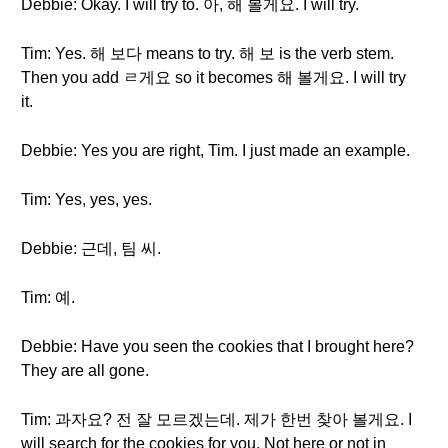
Debbie: Okay. I will try to. 아, 해 볼게요. I will try.
Tim: Yes. 해 보다 means to try. 해 보 is the verb stem.
Then you add ㄹ게요 so it becomes 해 볼게요. I will try
it.
Debbie: Yes you are right, Tim. I just made an example.
Tim: Yes, yes, yes.
Debbie: 근데, 팀 씨.
Tim: 예.
Debbie: Have you seen the cookies that I brought here?
They are all gone.
Tim: 과자요? 전 잘 모르겠는데. 제가 한번 찾아 볼게요. I
will search for the cookies for you. Not here or not in