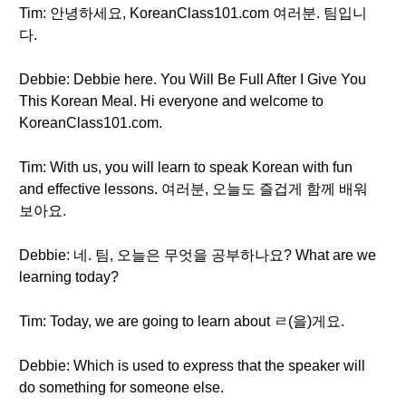
Tim: 안녕하세요, KoreanClass101.com 여러분. 팀입니
다.
Debbie: Debbie here. You Will Be Full After I Give You
This Korean Meal. Hi everyone and welcome to
KoreanClass101.com.
Tim: With us, you will learn to speak Korean with fun
and effective lessons. 여러분, 오늘도 즐겁게 함께 배워
보아요.
Debbie: 네. 팀, 오늘은 무엇을 공부하나요? What are we
learning today?
Tim: Today, we are going to learn about ㄹ(을)게요.
Debbie: Which is used to express that the speaker will
do something for someone else.