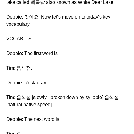
lake called 백록담 also known as White Deer Lake.
Debbie: 맞아요. Now let’s move on to today’s key
vocabulary.
VOCAB LIST
Debbie: The first word is
Tim: 음식점.
Debbie: Restaurant.
Tim: 음식점 [slowly - broken down by syllable] 음식점
[natural native speed]
Debbie: The next word is
Tim: 후.