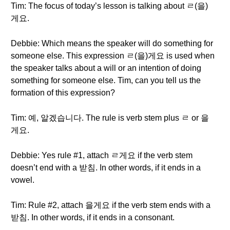
Tim: The focus of today’s lesson is talking about ㄹ(을)
게요.
Debbie: Which means the speaker will do something for
someone else. This expression ㄹ(을)게요 is used when
the speaker talks about a will or an intention of doing
something for someone else. Tim, can you tell us the
formation of this expression?
Tim: 예, 알겠습니다. The rule is verb stem plus ㄹ or 을
게요.
Debbie: Yes rule #1, attach ㄹ게요 if the verb stem
doesn’t end with a 받침. In other words, if it ends in a
vowel.
Tim: Rule #2, attach 을게요 if the verb stem ends with a
받침. In other words, if it ends in a consonant.