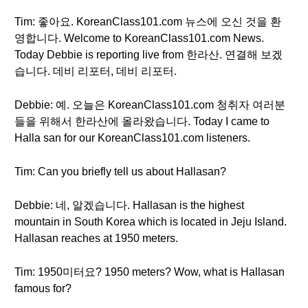
Tim: 좋아요. KoreanClass101.com 뉴스에 오신 것을 환
영합니다. Welcome to KoreanClass101.com News.
Today Debbie is reporting live from 한라산. 연결해 보겠
습니다. 데비 리포터, 데비 리포터.
Debbie: 예. 오늘은 KoreanClass101.com 청취자 여러분
들을 위해서 한라산에 올라왔습니다. Today I came to
Halla san for our KoreanClass101.com listeners.
Tim: Can you briefly tell us about Hallasan?
Debbie: 네, 알겠습니다. Hallasan is the highest
mountain in South Korea which is located in Jeju Island.
Hallasan reaches at 1950 meters.
Tim: 1950미터요? 1950 meters? Wow, what is Hallasan
famous for?