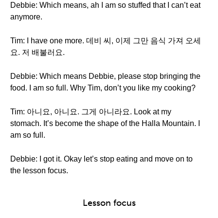
Debbie: Which means, ah I am so stuffed that I can’t eat
anymore.
Tim: I have one more. 데비 씨, 이제 그만 음식 가져 오세
요. 저 배불러요.
Debbie: Which means Debbie, please stop bringing the
food. I am so full. Why Tim, don’t you like my cooking?
Tim: 아니요, 아니요. 그게 아니라요. Look at my
stomach. It’s become the shape of the Halla Mountain. I
am so full.
Debbie: I got it. Okay let’s stop eating and move on to
the lesson focus.
Lesson focus