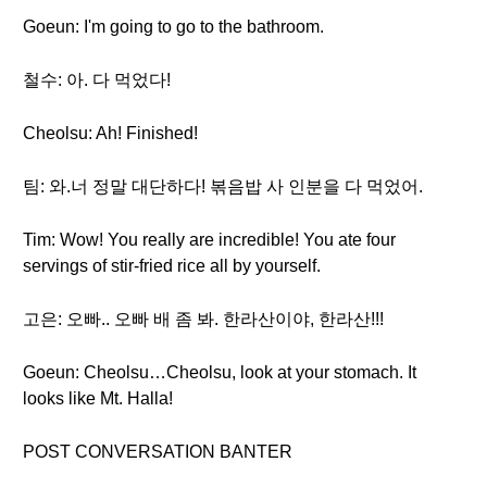
Goeun: I'm going to go to the bathroom.
철수: 아. 다 먹었다!
Cheolsu: Ah! Finished!
팀: 와.너 정말 대단하다! 볶음밥 사 인분을 다 먹었어.
Tim: Wow! You really are incredible! You ate four
servings of stir-fried rice all by yourself.
고은: 오빠.. 오빠 배 좀 봐. 한라산이야, 한라산!!!
Goeun: Cheolsu…Cheolsu, look at your stomach. It
looks like Mt. Halla!
POST CONVERSATION BANTER