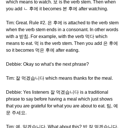
which means to watch. 보 is the verb stem. Then when
you add ㄴ 후에 it becomes 본 후에 after watching.
Tim: Great. Rule #2. 은 후에 is attached to the verb stem
when the verb stem ends in a consonant. In other words
with a 받침. For example, with the verb 먹다 which
means to eat. 먹 is the verb stem. Then you add 은 후에
so it becomes 먹은 후에 after eating.
Debbie: Okay so what’s the next phrase?
Tim: 잘 먹겠습니다 which means thanks for the meal.
Debbie: Yes listeners 잘 먹겠습니다 is a traditional
phrase to say before having a meal which just shows
that you are grateful for what you are about to eat. 팀, 예
문 주세요.
Tim: 예, 알겠습니다. What about this? 밥 잘 먹겠습니다.