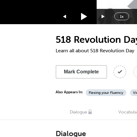
1.75x
1.5x
1x
1.25x
1x
518 Revolution Da
0.75x
0.5x
Learn all about 518 Revolution Day
Mark Complete
Also Appears In:
Flexing your Fluency
Vi
Dialogue
Vocabula
Dialogue