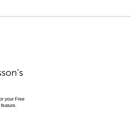
sson’s
for your Free
feature.