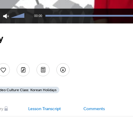
Use
Up/Down
00:00
Arrow
keys
to
y
increase
or
decrease
volume.
deo Culture Class: Korean Holidays
ry
Lesson Transcript
Comments