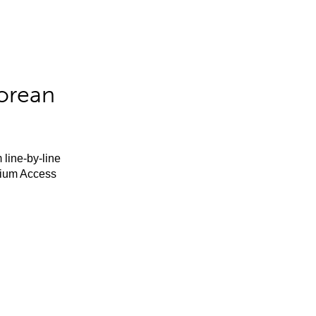
orean
 line-by-line
mium Access