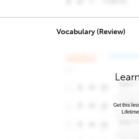
Vocabulary (Review)
Learn
Get this les
Lifetim