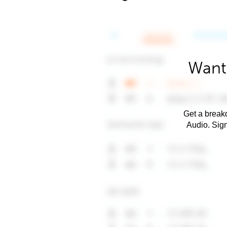
Want
Get a breakd
Audio. Sig