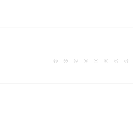
😄
😳
😁
😒
😎
😠
😆
😅