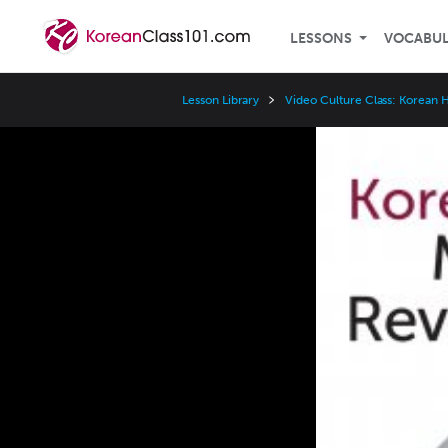
LESSONS
VOCABU
Lesson Library
Video Culture Class: Korean H
Video
Player
Speed
3x
2x