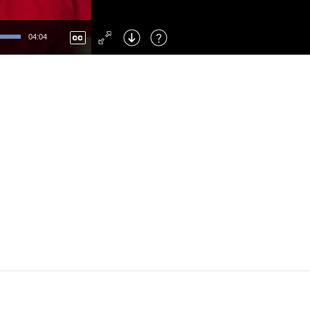
Left
: Skip Back
Right
: Skip Forward
04:04
F
: Toggle Fullscreen
M
: Mute/Unmute