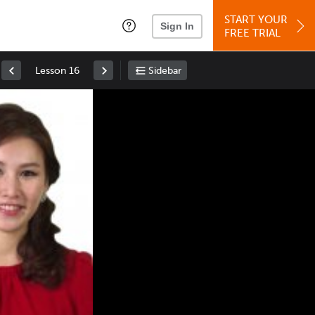
START YOUR
Sign In
FREE TRIAL
Lesson 16
Sidebar
Space
: Play/Pause
Up
: Increase Volume
Down
: Decrease Volume