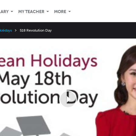
LARY
MY TEACHER
MORE
olidays
518 Revolution Day