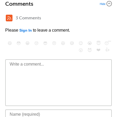
Comments
Hide
3 Comments
Please
to leave a comment.
Sign In
😄
😳
😁
😒
😎
😠
😆
😅
😉
😭
😇
😴
❤️
👍
😮
😈