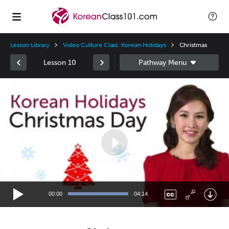
Lesson Library
Video Culture Class: Korean Holidays
Christmas
Lesson 10
Video
Player
00:00
04:14