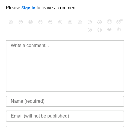
Please
to leave a comment.
Sign In
😄
😳
😁
😒
😎
😠
😆
😅
😉
😭
😇
😴
❤️
👍
😮
😈