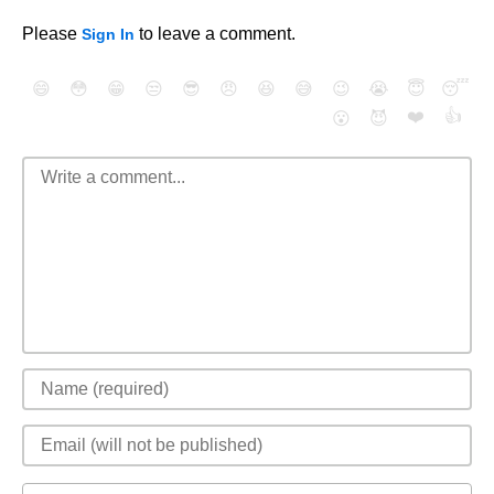
Please
to leave a comment.
Sign In
😄
😳
😁
😒
😎
😠
😆
😅
😉
😭
😇
😴
❤️
👍
😮
😈