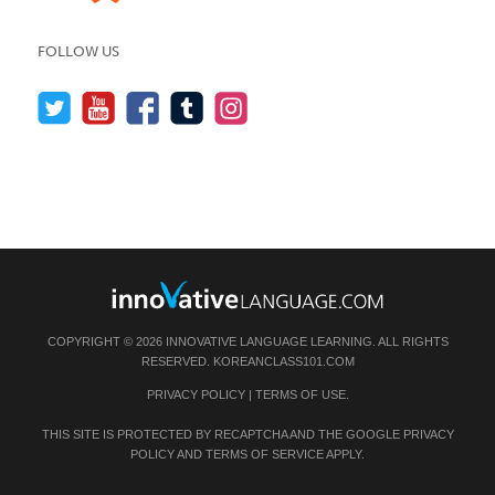
FOLLOW US
COPYRIGHT © 2026 INNOVATIVE LANGUAGE LEARNING. ALL RIGHTS
RESERVED.
KOREANCLASS101.COM
PRIVACY POLICY
|
TERMS OF USE
.
THIS SITE IS PROTECTED BY RECAPTCHA AND THE GOOGLE
PRIVACY
POLICY
AND
TERMS OF SERVICE
APPLY.