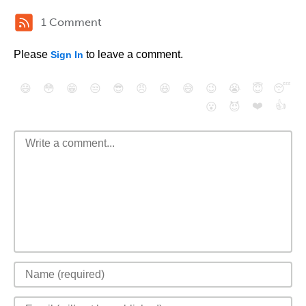
1 Comment
Please
to leave a comment.
Sign In
😄
😳
😁
😒
😎
😠
😆
😅
😉
😭
😇
😴
❤️
👍
😮
😈