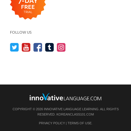
FOLLOW US
COPYRIGHT © 2026 INNOVATIVE LANGUAGE LEARNING. ALL RIGHTS
RESERVED.
KOREANCLASS101.COM
PRIVACY POLICY
|
TERMS OF USE
.