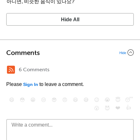
아니면, 비슷한 음식이 있나요?
Hide All
Comments
Hide
6 Comments
Please
to leave a comment.
Sign In
😄
😳
😁
😒
😎
😠
😆
😅
😉
😭
😇
😴
❤️
👍
😮
😈