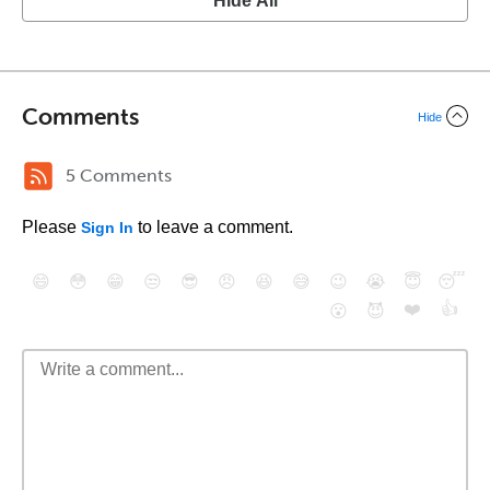
Hide All
Comments
Hide
5 Comments
Please
to leave a comment.
Sign In
😄
😳
😁
😒
😎
😠
😆
😅
😉
😭
😇
😴
❤️
👍
😮
😈