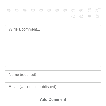
😄
😳
😁
😒
😎
😠
😆
😅
😉
😭
😇
😴
❤️
👍
😮
😈
Add Comment