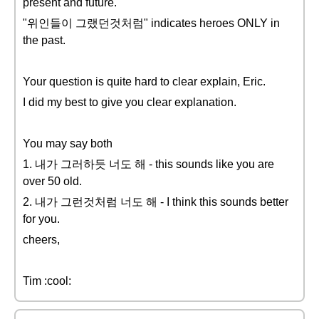
present and future.
"위인들이 그랬던것처럼" indicates heroes ONLY in
the past.
Your question is quite hard to clear explain, Eric.
I did my best to give you clear explanation.
You may say both
1. 내가 그러하듯 너도 해 - this sounds like you are
over 50 old.
2. 내가 그런것처럼 너도 해 - I think this sounds better
for you.
cheers,
Tim :cool: