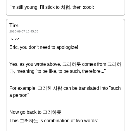
I'm still young, I'll stick to 처럼, then :cool:
Tim
2010-09-07 15:45:55
:razz:
Eric, you don't need to apologize!
Yes, as you wrote above, 그러하듯 comes from 그러하
다, meaning "to be like, to be such, therefore..."
For example, 그러한 사람 can be translated into "such
a person"
Now go back to 그러하듯.
This 그러하듯 is combination of two words: