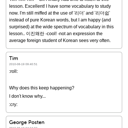
lesson. Excellent! I have some vocabulary to study
now. I'm still miffed at the use of '리더' and '리더쉽'
instead of pure Korean words, but I am happy (and
surprised) at the wide spectrum of vocabulary in this
lesson.. 이진왜란 -cool! -not an expression the
average foreign student of Korean sees very often.
Tim
2010-08-19 09:40:51
:roll:
Why does this keep happening?
I don't know why...
:cry:
George Posten