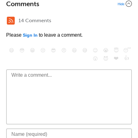
Comments
Hide
14 Comments
Please
to leave a comment.
Sign In
😄
😳
😁
😒
😎
😠
😆
😅
😉
😭
😇
😴
❤️
👍
😮
😈