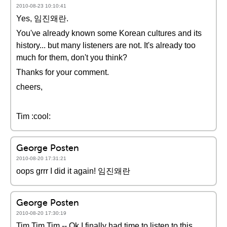
2010-08-23 10:10:41
Yes, 임진왜란.
You've already known some Korean cultures and its
history... but many listeners are not. It's already too
much for them, don't you think?
Thanks for your comment.
cheers,
Tim :cool:
George Posten
2010-08-20 17:31:21
oops grrr I did it again! 임진왜란
George Posten
2010-08-20 17:30:19
Tim Tim Tim -- Ok I finally had time to listen to this