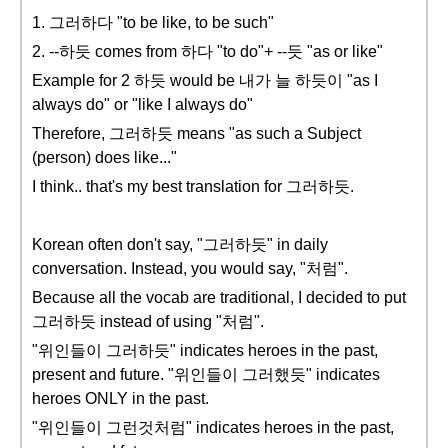
1. 그러하다 "to be like, to be such"
2. --하듯 comes from 하다 "to do"+ --듯 "as or like"
Example for 2 하듯 would be 내가 늘 하듯이 "as I
always do" or "like I always do"
Therefore, 그러하듯 means "as such a Subject
(person) does like..."
I think.. that's my best translation for 그러하듯.
Korean often don't say, "그러하듯" in daily
conversation. Instead, you would say, "처럼".
Because all the vocab are traditional, I decided to put
그러하듯 instead of using "처럼".
"위인들이 그러하듯" indicates heroes in the past,
present and future. "위인들이 그러했듯" indicates
heroes ONLY in the past.
"위인들이 그런것처럼" indicates heroes in the past,