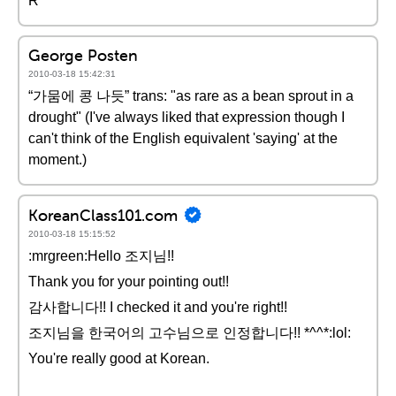
R
George Posten
2010-03-18 15:42:31
“가뭄에 콩 나듯” trans: "as rare as a bean sprout in a
drought" (I've always liked that expression though I
can't think of the English equivalent 'saying' at the
moment.)
KoreanClass101.com
2010-03-18 15:15:52
:mrgreen:Hello 조지님!!
Thank you for your pointing out!!
감사합니다!! I checked it and you're right!!
조지님을 한국어의 고수님으로 인정합니다!! *^^*:lol:
You're really good at Korean.