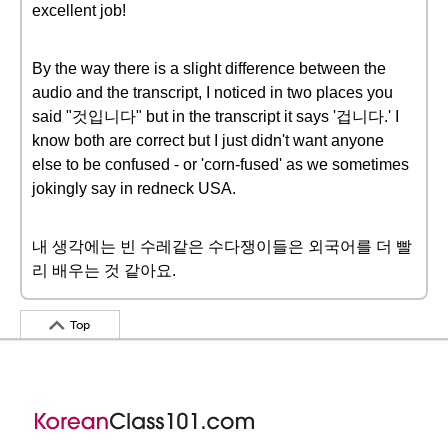
excellent job!
By the way there is a slight difference between the
audio and the transcript, I noticed in two places you
said "것입니다" but in the transcript it says '겁니다.' I
know both are correct but I just didn't want anyone
else to be confused - or 'corn-fused' as we sometimes
jokingly say in redneck USA.
내 생각에는 빈 수레같은 수다쟁이들은 외국어를 더 빨
리 배우는 것 같아요.
Top