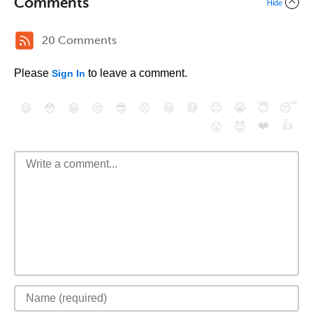
Comments
Hide
20 Comments
Please
to leave a comment.
Sign In
😄
😳
😁
😒
😎
😠
😆
😅
😉
😭
😇
😴
❤️
👍
😮
😈