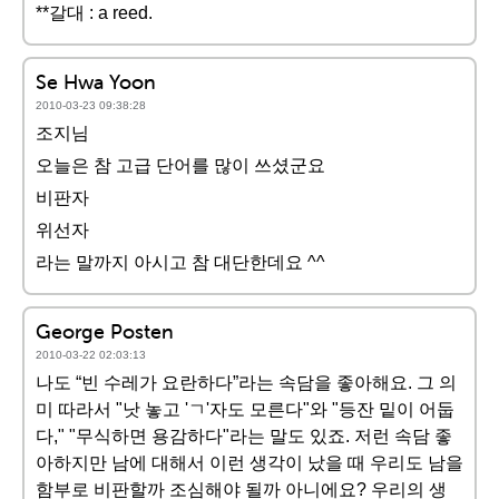
**갈대 : a reed.
Se Hwa Yoon
2010-03-23 09:38:28
조지님
오늘은 참 고급 단어를 많이 쓰셨군요
비판자
위선자
라는 말까지 아시고 참 대단한데요 ^^
George Posten
2010-03-22 02:03:13
나도 “빈 수레가 요란하다”라는 속담을 좋아해요. 그 의
미 따라서 "낫 놓고 'ㄱ'자도 모른다"와 "등잔 밑이 어둡
다," "무식하면 용감하다"라는 말도 있죠. 저런 속담 좋
아하지만 남에 대해서 이런 생각이 났을 때 우리도 남을
함부로 비판할까 조심해야 될까 아니에요? 우리의 생