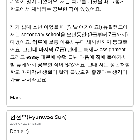
기억이 많이 나왔어요. 저는 학교를 다녔을 때 그렇게
학교에서 계석되는 공부한 적이 없었어요.
제가 십대 소년 이었을 때 (옛날 얘기예요!) 뉴질랟드에
서는 secondary school을 오년동안 (3급부터 7급까지)
다녔어요. 하루에 보통 아홉시부터 세시반까지 등교했
어요. 그런데 마지막 (7급) 년에는 숙제나 assignment
그리고 essay 때문에 수멉 긑난 다음에 집에 돌아가서
밤 늦게까지 공부한 적이 많았어요. 그때 저는 정은처럼
학교 마지막년 생활이 빨리 끝났으면 좋겠다는 생각이
가끔 나더라고요.
Mark
선현우(Hyunwoo Sun)
2008-07-21 14:58:38
Daniel :)