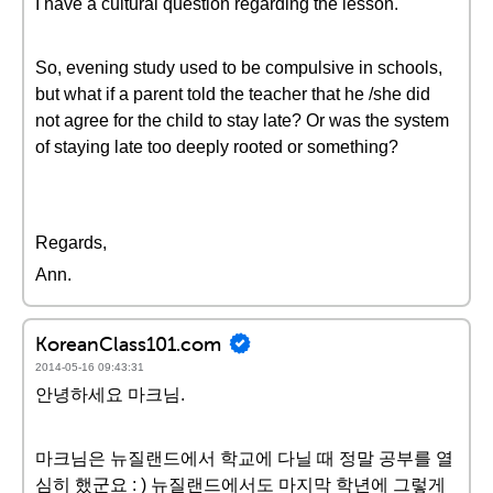
I have a cultural question regarding the lesson.
So, evening study used to be compulsive in schools,
but what if a parent told the teacher that he /she did
not agree for the child to stay late? Or was the system
of staying late too deeply rooted or something?
Regards,
Ann.
KoreanClass101.com
2014-05-16 09:43:31
안녕하세요 마크님.
마크님은 뉴질랜드에서 학교에 다닐 때 정말 공부를 열
심히 했군요 : ) 뉴질랜드에서도 마지막 학년에 그렇게