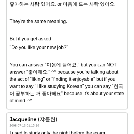
좋아하는 사람 있어요. or 마음에 드는 사람 있어요.
They're the same meaning.
But if you get asked
"Do you like your new job?"
You can answer "마음에 들어요." but you can NOT
answer "좋아해요." ^^ because you're talking about
the act of "liking" or "finding it enjoyable" but if you
want to say "I like studying Korean" you can say "한국
어 공부하는 거 좋아해요" because it's about your state
of mind. ^^
Jacqueline (쟈클린)
2008-07-13 01:15:19
I used to study only the night before the exam