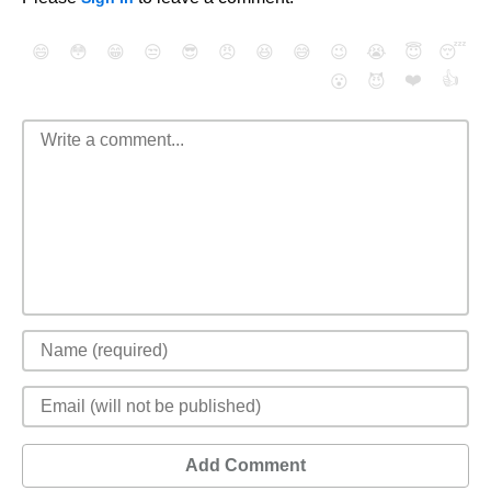
😄
😳
😁
😒
😎
😠
😆
😅
😉
😭
😇
😴
❤️
👍
😮
😈
Add Comment