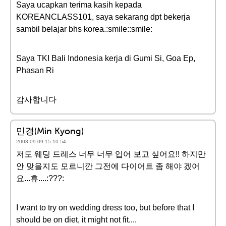
Saya ucapkan terima kasih kepada
KOREANCLASS101, saya sekarang dpt bekerja
sambil belajar bhs korea.:smile::smile:
Saya TKI Bali Indonesia kerja di Gumi Si, Goa Ep,
Phasan Ri
감사합니다
민경(Min Kyong)
2008-09-09 15:10:54
저도 웨딩 드레스 너무 너무 입어 보고 싶어요!! 하지만
안 맞을지도 모르니깐 그전에 다이어트 좀 해야 겠어
요...휴....:???:
I want to try on wedding dress too, but before that I
should be on diet, it might not fit....