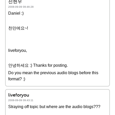
선현우
2008-09-09 09:46:28
Daniel :)
천만에요~!
liveforyou,
안녕하세요 :) Thanks for posting.
Do you mean the previous audio blogs before this
format? :)
liveforyou
2008-09-09 09:43:11
Straying off topic but where are the audio blogs???