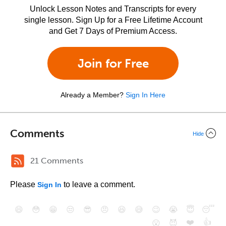
Unlock Lesson Notes and Transcripts for every
single lesson. Sign Up for a Free Lifetime Account
and Get 7 Days of Premium Access.
Join for Free
Already a Member?
Sign In Here
Comments
Hide
21 Comments
Please
to leave a comment.
Sign In
😄
😳
😁
😒
😎
😠
😆
😅
😉
😭
😇
😴
❤️
👍
😮
😈