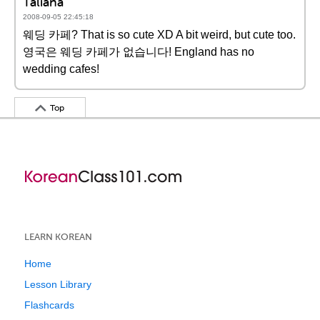
Taliana
2008-09-05 22:45:18
웨딩 카페? That is so cute XD A bit weird, but cute too.
영국은 웨딩 카페가 없습니다! England has no
wedding cafes!
Top
LEARN KOREAN
Home
Lesson Library
Flashcards