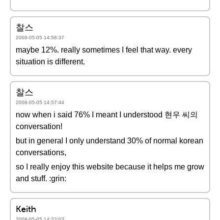
찰스
2008-05-05 14:58:37
maybe 12%. really sometimes I feel that way. every
situation is different.
찰스
2008-05-05 14:57:44
now when i said 76% I meant I understood 현우 씨의
conversation!
but in general I only understand 30% of normal korean
conversations,
so I really enjoy this website because it helps me grow
and stuff. :grin:
Keith
2008-05-05 14:22:03