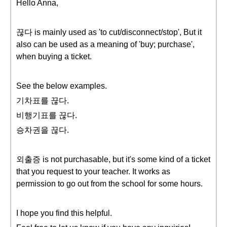
Hello Anna,
끊다 is mainly used as 'to cut/disconnect/stop', But it
also can be used as a meaning of 'buy; purchase',
when buying a ticket.
See the below examples.
기차표를 끊다.
비행기표를 끊다.
승차권을 끊다.
외출증 is not purchasable, but it's some kind of a ticket
that you request to your teacher. It works as
permission to go out from the school for some hours.
I hope you find this helpful.