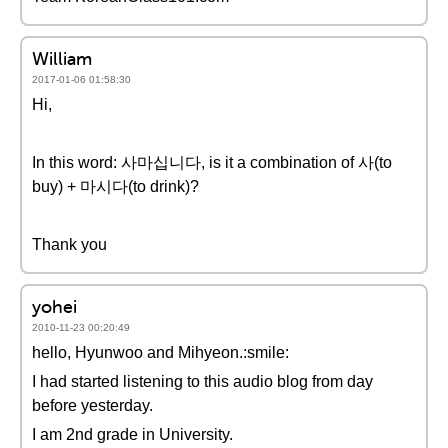
William
2017-01-06 01:58:30
Hi,
In this word: 사마십니다, is it a combination of 사(to
buy) + 마시다(to drink)?
Thank you
yohei
2010-11-23 00:20:49
hello, Hyunwoo and Mihyeon.:smile:
I had started listening to this audio blog from day
before yesterday.
I am 2nd grade in University.