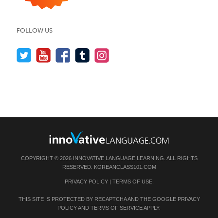
FOLLOW US
COPYRIGHT © 2026 INNOVATIVE LANGUAGE LEARNING. ALL RIGHTS
RESERVED.
KOREANCLASS101.COM
PRIVACY POLICY
|
TERMS OF USE
.
THIS SITE IS PROTECTED BY RECAPTCHA AND THE GOOGLE
PRIVACY
POLICY
AND
TERMS OF SERVICE
APPLY.