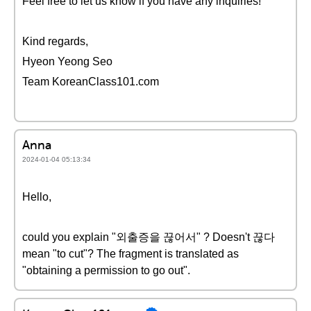
Feel free to let us know if you have any inquiries!
Kind regards,
Hyeon Yeong Seo
Team KoreanClass101.com
Anna
2024-01-04 05:13:34
Hello,
could you explain "외출증을 끊어서" ? Doesn't 끊다
mean "to cut"? The fragment is translated as
"obtaining a permission to go out".