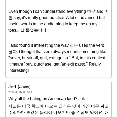
Even though I can't understand everything 현우 and 미
현 say, it's really good practice. A lot of advanced but
useful words in the audio blog to keep me on my
toes... 잘 들었습니다!
I also found it interesting the way 정은 used the verb
끊다. I thought that verb always meant something like
"sever, break off, quit, extinguish." But, in this context,
it meant "buy, purchase, get (an exit pass)." Really
interesting!
Jeff (Javis)
2008-05-07 00:51:03
Why all the hating on American food? :lol:
사실은 미국 학교에 나오는 급식은 맛이 가끔 너무 짜고
주일마다 또같은 음식이 나오지만 좋은 점도 있어요. 애