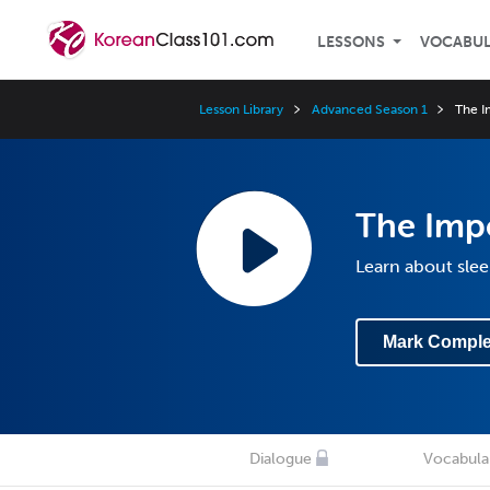
LESSONS
VOCABU
Lesson Library
Advanced Season 1
The I
The Impo
Learn about sle
Mark Comple
Dialogue
Vocabula