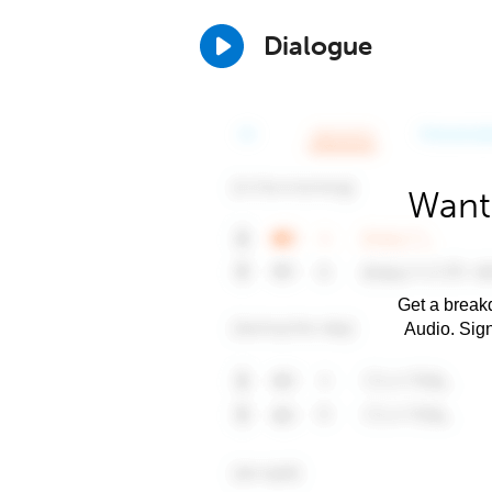
Dialogue
Want
Get a breakd
Audio. Sig