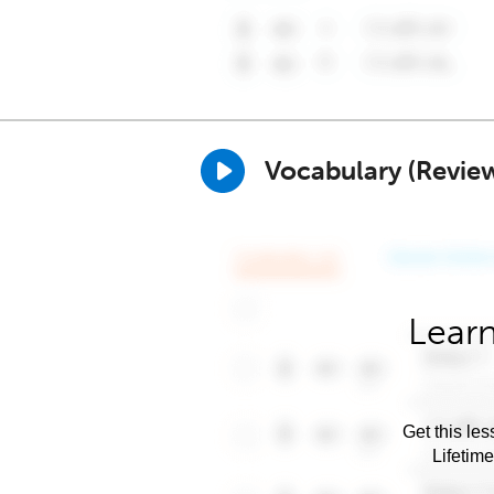
Vocabulary (Revie
Learn
Get this les
Lifetim