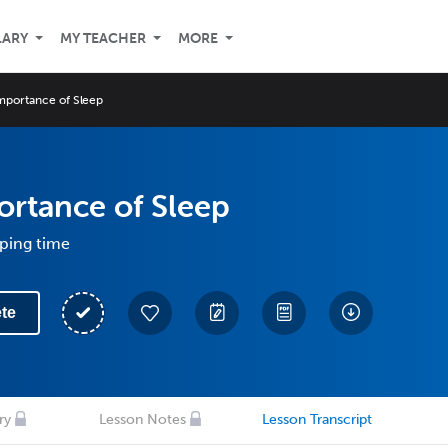
LARY
MY TEACHER
MORE
mportance of Sleep
rtance of Sleep
eping time
te
ry
Lesson Notes
Lesson Transcript