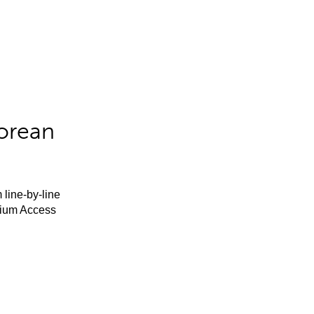
orean
 line-by-line
mium Access