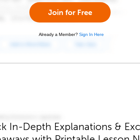
Join for Free
Already a Member?
Sign In Here
k In-Depth Explanations & Exc
aways with Printable Lesson 