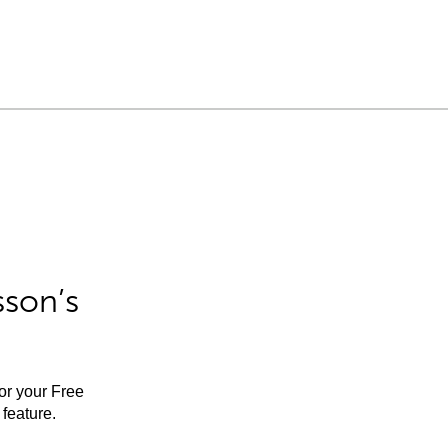
sson’s
for your Free
feature.